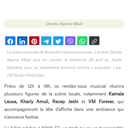
Demba Nyama Mkali
La scène musicale de Butembo s’anime à nouveau. L’artiste Demba
Nyama Mkali sera en concert le dimanche 26 avril au Stade
Matokeo, pour un événement annoncé comme « populaire » par
GB Studio Production.
Prévu de 12h à 19h, ce rendez-vous musical réunira
plusieurs figures de la scène locale, notamment
Kamala
Leusa, Kharly Amuli, Recep Jeshi
et
VM Forever,
qui
accompagneront la tête d'affiche dans une ambiance qui
s'annonce festive.