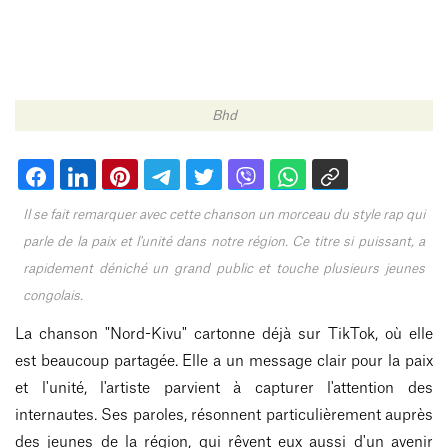
Bhd
Il se fait remarquer avec cette chanson un morceau du style rap qui
parle de la paix et l'unité dans notre région. Ce titre si puissant, a
rapidement déniché un grand public et touche plusieurs jeunes
congolais.
La chanson "Nord-Kivu" cartonne déjà sur TikTok, où elle
est beaucoup partagée. Elle a un message clair pour la paix
et l'unité, l'artiste parvient à capturer l'attention des
internautes. Ses paroles, résonnent particulièrement auprès
des jeunes de la région, qui rêvent eux aussi d'un avenir