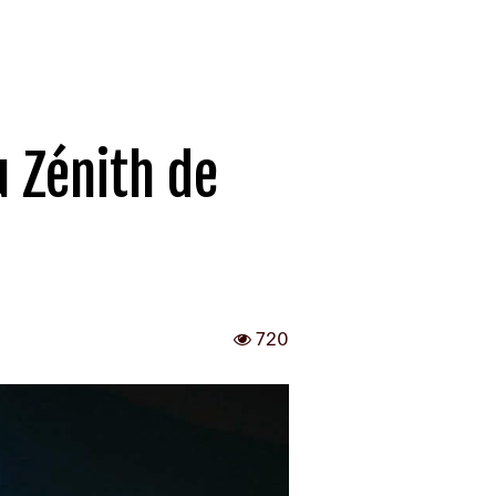
u Zénith de
720