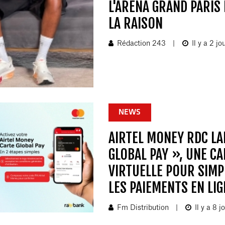
L'ARENA GRAND PARIS
LA RAISON
Rédaction 243
|
Il y a 2 jo
NEWS
AIRTEL MONEY RDC LA
GLOBAL PAY », UNE CA
VIRTUELLE POUR SIMP
LES PAIEMENTS EN LIG
Fm Distribution
|
Il y a 8 j