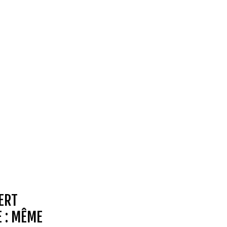
ERT
E : MÊME