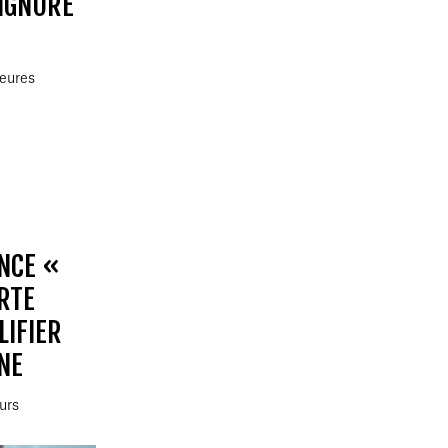
 IGNORE
heures
NCE «
RTE
LIFIER
NE
ours