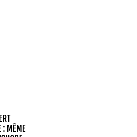
ERT
E : MÊME