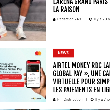
L'ARENA GRAND PARIS
LA RAISON
Rédaction 243
|
Il y a 20 
NEWS
AIRTEL MONEY RDC LA
GLOBAL PAY », UNE CA
VIRTUELLE POUR SIMP
LES PAIEMENTS EN LIG
Fm Distribution
|
Il y a 7 j