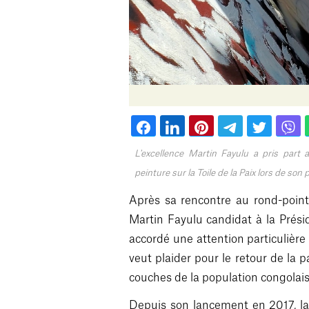
L'excellence Martin Fayulu a pris part 
peinture sur la Toile de la Paix lors de son 
Après sa rencontre au rond-point
Martin Fayulu candidat à la Prés
accordé une attention particulière à
veut plaider pour le retour de la pa
couches de la population congolaise
Depuis son lancement en 2017, la T